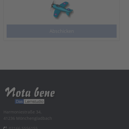
Harmoniestraße 34,
41236 Mönchengladbach
02166 5556155