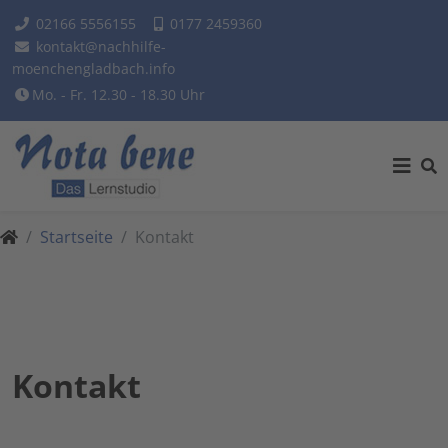
02166 5556155
0177 2459360
kontakt@nachhilfe-
moenchengladbach.info
Mo. - Fr. 12.30 - 18.30 Uhr
Startseite
Kontakt
Kontakt